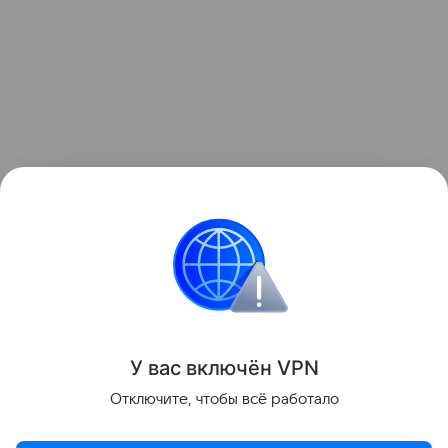
Читайте также:
8 удивительных фактов о
насекомых, которых вы точно не знали
.
Звёздные родители
Особенные дети
У вас включ
ён
V
P
N
Поделиться
Отключите, чтобы всё работало