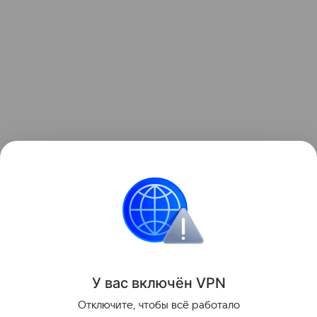
Читайте также:
Как помочь ребенку пережить
перемены
.
Звёздные родители
Отцовство
развод
У вас включ
ён
V
P
N
Поделиться
Отключите, чтобы всё работало