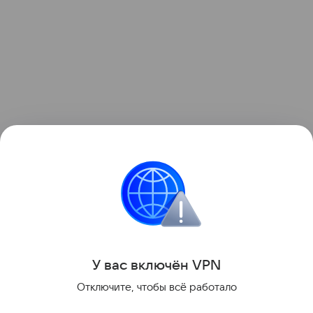
Читайте также:
5 причин привлечь бабушку и
дедушку к воспитанию внуков
.
Звёздные родители
Бабушки и дедушки
У вас включ
ён
V
P
N
Поделиться
Отключите, чтобы всё работало