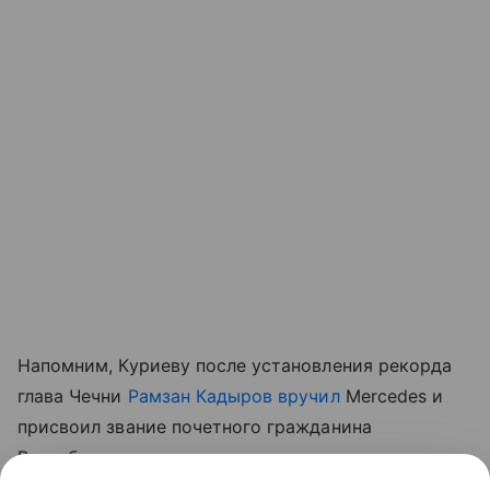
Напомним, Куриеву после установления рекорда
глава Чечни
Рамзан Кадыров вручил
Mercedes и
присвоил звание почетного гражданина
Республики.