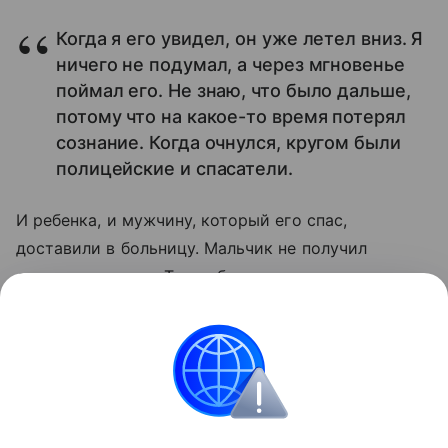
Когда я его увидел, он уже летел вниз. Я
ничего не подумал, а через мгновенье
поймал его. Не знаю, что было дальше,
потому что на какое-то время потерял
сознание. Когда очнулся, кругом были
полицейские и спасатели.
И ребенка, и мужчину, который его спас,
доставили в больницу. Мальчик не получил
серьезных травм. Турганбек отделался
царапинами на голове и руках.
Читайте также:
От чего надо защищать ребенка
.
происшествия