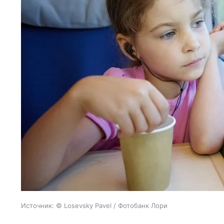
Источник:
© Losevsky Pavel / Фотобанк Лори