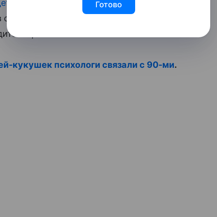
тей в хостеле
в Люберцах. На нее
Готово
 в опасности и неисполнение
дится в розыске.
й-кукушек психологи связали с 90-ми
.