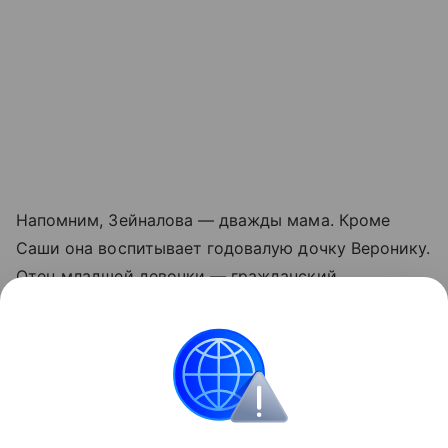
Напомним, Зейналова — дважды мама. Кроме
Саши она воспитывает годовалую дочку Веронику.
Отец младшей девочки — гражданский
(фактический) муж телезвезды Дмитрий.
Читайте также:
Как выбрать безопасный детский
лагерь: что важно знать родителям
.
Звёздные родители
Особенные дети