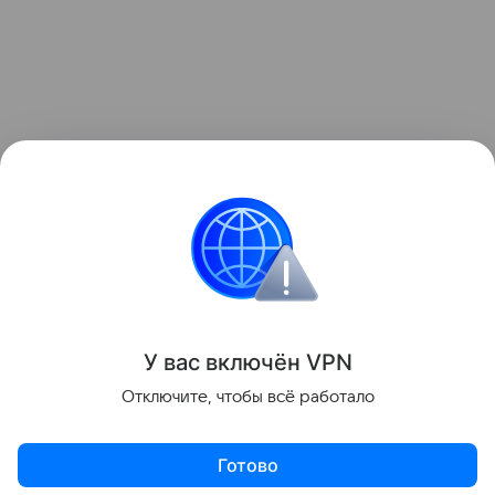
Образование
У вас включ
ён
V
P
N
Поделиться
Отключите, чтобы всё работало
Готово