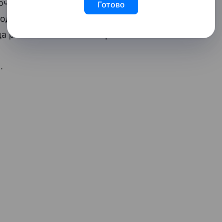
очь Арис от телеведущего Славы
Готово
 году. Со своим вторым мужем,
 расписалась в сентябре 2018-го.
н
.