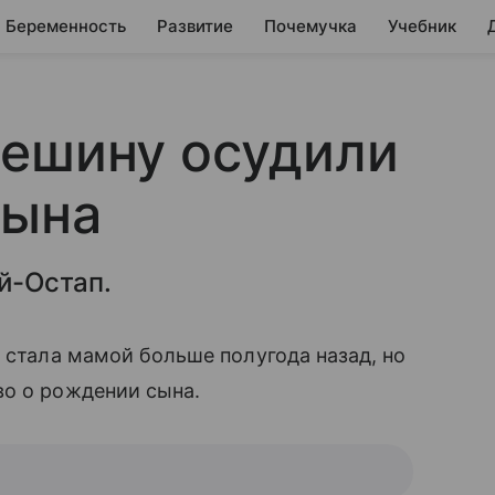
Беременность
Развитие
Почемучка
Учебник
решину осудили
сына
й-Остап.
 стала мамой больше полугода назад, но
во о рождении сына.