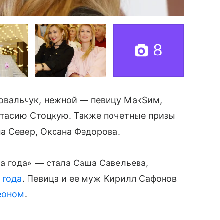
8
овальчук, нежной — певицу МакSим,
астасию Стоцкую. Также почетные призы
а Север, Оксана Федорова.
ма года» — стала Саша Савельева,
 года
. Певица и ее муж Кирилл Сафонов
еоном
.