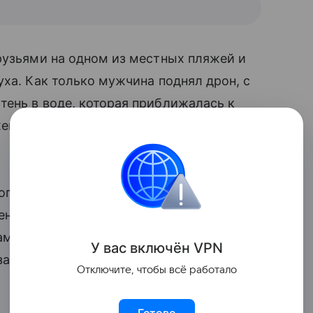
друзьями на одном из местных пляжей и
уха. Как только мужчина поднял дрон, с
тень в воде, которая приближалась к
ене, и она немедленно вывела всех на
ографии в более высоком качестве и
пенно двигалась к людям. Мужчина
вам, были одновременно напуганы и
У вас включ
ён
V
P
N
задолго до инцидента акула напала на
Отключите, чтобы всё работало
Готово