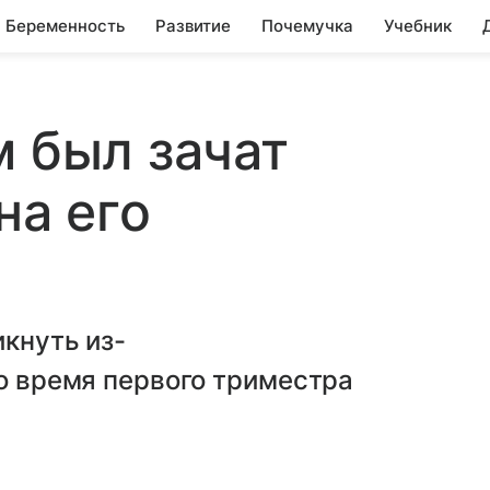
Беременность
Развитие
Почемучка
Учебник
м был зачат
на его
икнуть из-
во время первого триместра