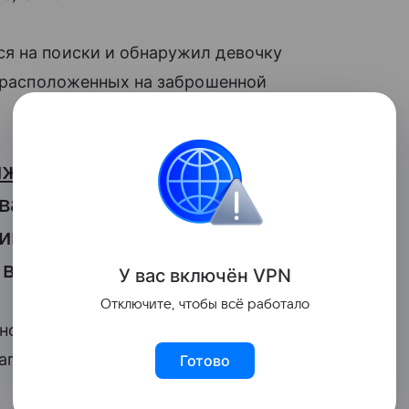
ся на поиски и обнаружил девочку
, расположенных на заброшенной
жимая к себе бездомного
вардии и отметили, что после
ики вневедомственной охраны
в отдел полиции.
У вас включ
ён
V
P
N
Отключите, чтобы всё работало
ной ее поступка
стала ссора с сестрой
.
агополучной.
Готово