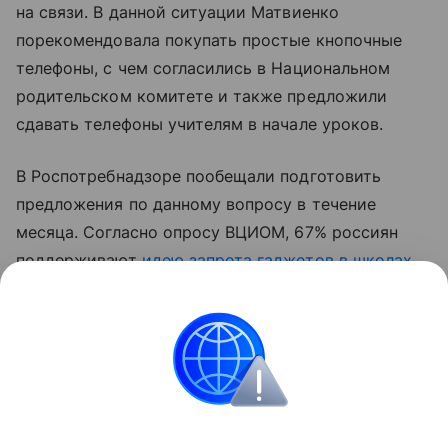
на связи. В данной ситуации Матвиенко
порекомендовала покупать простые кнопочные
телефоны, с чем согласились в Национальном
родительском комитете и также предложили
сдавать телефоны учителям в начале уроков.
В Роспотребнадзоре пообещали подготовить
предложения по данному вопросу в течение
месяца. Согласно опросу ВЦИОМ, 67% россиян
поддерживают
идею запрета гаджетов в школах
ради повышения успеваемости учеников.
Читайте также:
Как прекратить «смартфонные
войны» — 10 советов родителям
.
Образование
Школа
Дети в интернете