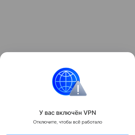
Читайте также:
8 звездных мам, которые растят
детей без отцов
.
Звёздные родители
Иностранное воспитание
У вас включ
ён
V
P
N
Поделиться
Отключите, чтобы всё работало