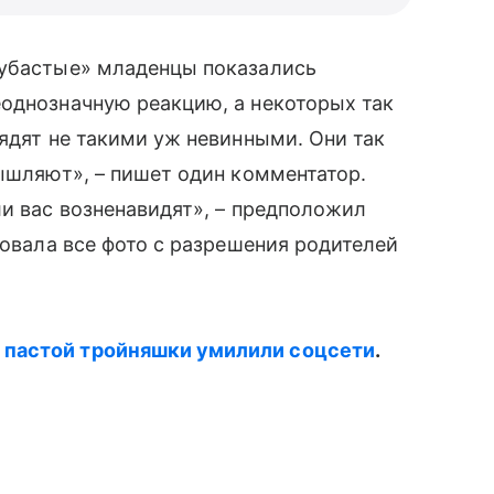
зубастые» младенцы показались
еоднозначную реакцию, а некоторых так
лядят не такими уж невинными. Они так
мышляют», – пишет один комментатор.
ли вас возненавидят», – предположил
ковала все фото с разрешения родителей
пастой тройняшки умилили соцсети
.