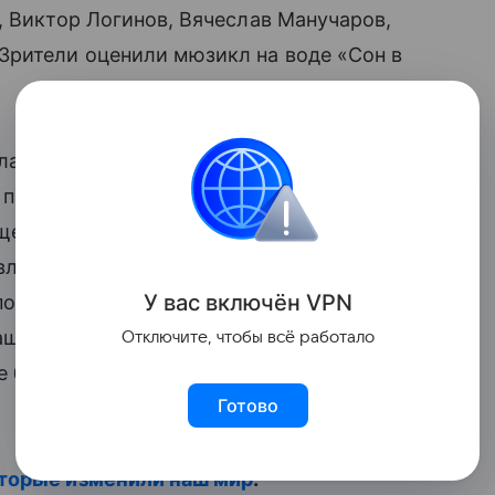
, Виктор Логинов, Вячеслав Манучаров,
Зрители оценили мюзикл на воде «Сон в
главный сюрприз — «морской» парад
парада гостей развлекал «морской
щее акробатическое шоу от театральных
влений в костюмах рыб, осьминогов,
У вас включ
ён
V
P
N
 подводного мира прошлись по главной
ашая на торжество в океанариум.
Отключите, чтобы всё работало
е братья» — устроили зажигательное
Готово
оторые изменили наш мир
.