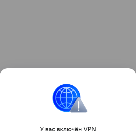
Читайте также:
Где звезды с детьми отдыхают
этим летом
.
Отдых
Звёздные родители
У вас включ
ён
V
P
N