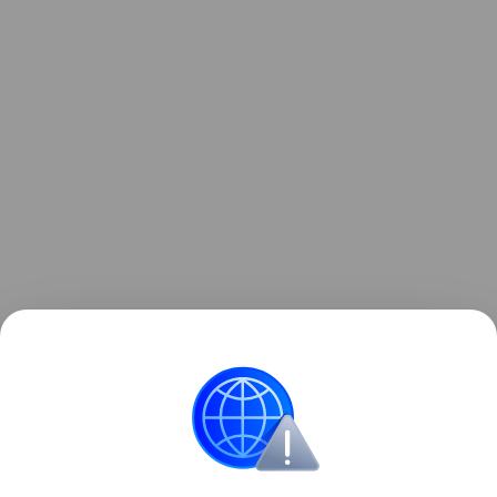
Читайте также:
Откуда взялась традиция одевать
мальчиков в голубое, а девочек в розовое
.
Материнство
Звёздные родители