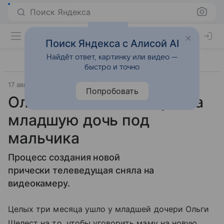
Поиск Яндекса
Поиск Яндекса с Алисой AI
Найдёт ответ, картинку или видео —
быстро и точно
17 августа 2019
7days.ru
Попробовать
Ольга Шелест подстригла
младшую дочь под
мальчика
Процесс создания новой
прически телеведущая сняла на
видеокамеру.
Целых три месяца ушло у младшей дочери Ольги
Шелест на то, чтобы уговорить маму на новую