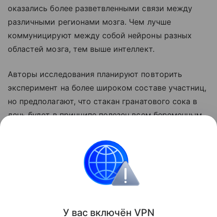
оказались более разветвленными связи между
различными регионами мозга. Чем лучше
коммуницируют между собой нейроны разных
областей мозга, тем выше интеллект.
Авторы исследования планируют повторить
эксперимент на более широком составе участниц,
но предполагают, что стакан гранатового сока в
день будет в принципе полезен всем беременным
и их будущим малышам.
Читайте также:
Простые удовольствия, которые
напрасно запрещают беременным
Все о беременности
У вас включ
ён
V
P
N