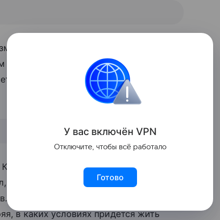
озможно, потому что, по слухам, юноша
 отцом. Они, по данным СМИ,
лета, после чего Джоли и
подала на
У вас включ
ён
V
P
N
Отключите, чтобы всё работало
 Корею стало известно еще в ноябре
Готово
л, где у нее прошли встречи в рамках
в. Джоли с сыном посетили несколько
яя, в каких условиях придется жить