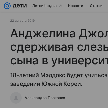
Летний отдых
Новости
Статьи
22 августа 2019
Анджелина Джол
сдерживая слезы
сына в универси
18-летний Мэддокс будет учитьс
заведении Южной Кореи.
Александра Прокопко