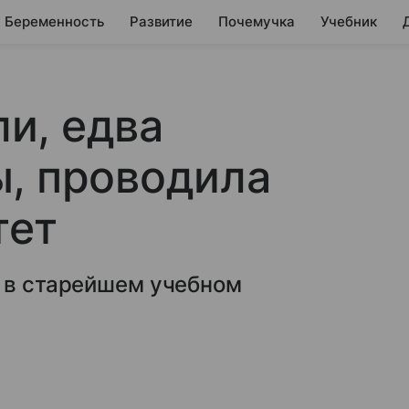
Беременность
Развитие
Почемучка
Учебник
и, едва
, проводила
тет
я в старейшем учебном