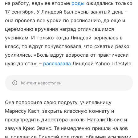
на работу, ведь ее вторые
роды
ожидались только
17 сентября. У Линдсэй был очень занятый день –
она провела все уроки по расписанию, да еще и
церемонию вручения наград отличившимся
ученикам. И только когда Линдсэй вернулась в
класс, то вдруг почувствовала, что схватки резко
усилились. «Боль вдруг возросла от практически
нуля до ста», –
рассказала
Линдсэй Yahoo Lifestyle.
Контент недоступен
Она попросила свою подругу, учительницу
Мариссу Каст, закрыть классную комнату и
предупредить директора школы Натали Льюис и
завуча Крис Эванс. Те немедленно пришли на зов
и, подхватив Линдсэй под руки, общими усилиями