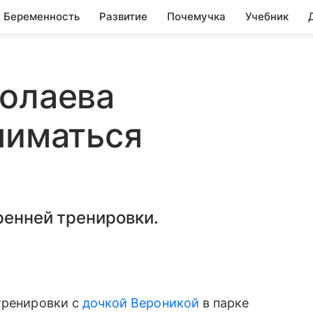
Беременность
Развитие
Почемучка
Учебник
колаева
ниматься
ренней тренировки.
 тренировки с
дочкой Вероникой
в парке