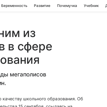
Беременность
Развитие
Почемучка
Учебник
ним из
в в сфере
зования
ады мегаполисов
н.
о качеству школьного образования. Об
ельства 15 сентября, ссылаясь на