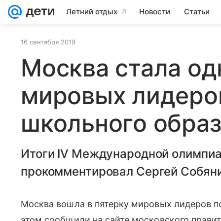
Летний отдых
Новости
Статьи
16 сентября 2019
Москва стала од
мировых лидеро
школьного обра
Итоги IV Международной олимпи
прокомментировал Сергей Собяни
Москва вошла в пятерку мировых лидеров п
этом сообщили на сайте московского правит