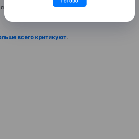
Готово
ала первенцем, у Телегина есть ребенок
ольше всего критикуют
.