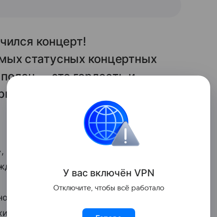
чился концерт!
мых статусных концертных
 полон — это гордость и
ришел!
, «Какие вы милые», «Кажется дочка
ждают семейное фото певицы ее фанаты.
У вас включ
ён
V
P
N
Отключите, чтобы всё работало
̆но вышла замуж за хоккеиста Ивана
хи о беременности звезды. В 2017 году