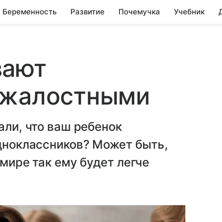
Беременность
Развитие
Почемучка
Учебник
вают
зжалостными
али, что ваш ребенок
одноклассников? Может быть,
 мире так ему будет легче