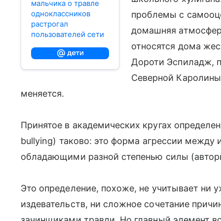
мальчика о травле
одноклассников
проблемы с самооце
растрогал
домашняя атмосфера
пользователей сети
относятся дома жес
Дороти Эспиладж, п
Северной Каролины 
меняется.
Принятое в академических кругах определени
bullying) таково: это форма агрессии между
обладающими разной степенью силы (автори
Это определение, похоже, не учитывает ни 
издевательств, ни сложное сочетание причи
зачинщиками травли. Но главный элемент вс