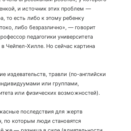
нкой, и источник этих проблем —
, то есть либо к этому ребенку
токо, либо безразлично», — говорит
рофессор педагогики университета
в Чейпел-Хилле. Но сейчас картина
е издевательств, травли (по-английски
 индивидуумами или группами,
тета или физических возможностей).
ужасные последствия для жертв
н, по которым люди становятся
ё же — разница в силе (влиятельности,