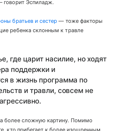
— говорит Эспиладж.
роны братьев и сестер
— тоже факторы
щие ребенка склонным к травле
е, где царит насилие, но ходят
ера поддержки и
ся в жизнь программа по
льств и травли, совсем не
 агрессивно.
да более сложную картину. Помимо
 те, кто прибегает к более изощренным