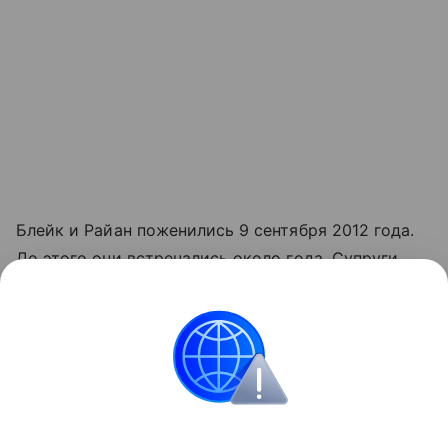
Блейк и Райан поженились 9 сентября 2012 года.
До этого они встречались около года. Супруги
воспитывают
двух дочерей
— 4-летнюю Джеймс и
2-летнюю Инес.
Читайте также:
8 мифов о многодетности
.
Звёздные родители
Всё о родах
Многодетны