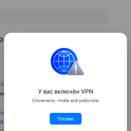
рава зарегистрированы. Всем
 свои смехом», «Спасибо! Повеселись с
У вас включ
ён
V
P
N
Максиму фолловеры.
Отключите, чтобы всё работало
ь на свет
в 2013 году. Детей для
Готово
а суррогатная мать. Двойняшки активно
ездного семейства артистичностью.