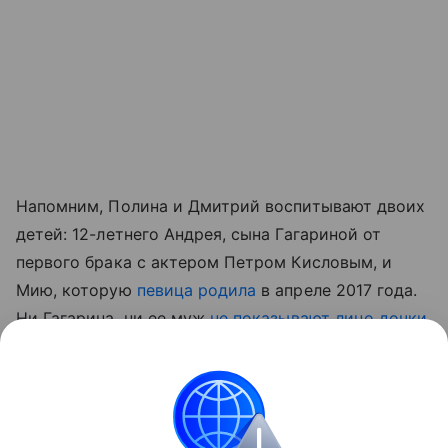
Напомним, Полина и Дмитрий воспитывают двоих
детей: 12-летнего Андрея, сына Гагариной от
первого брака с актером Петром Кисловым, и
Мию, которую
певица родила
в апреле 2017 года.
Ни Гагарина, ни ее муж
не показывают лицо дочки
в соцсетях
.
Читайте также:
Детский день рождения. Как это
было в СССР
.