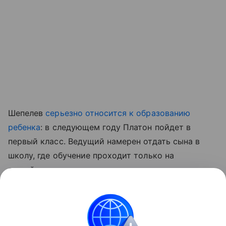
Шепелев
серьезно относится к образованию
ребенка
: в следующем году Платон пойдет в
первый класс. Ведущий намерен отдать сына в
школу, где обучение проходит только на
английском языке.
Читайте также:
9 модных веяний в родительстве,
которые могут навредить ребенку
.