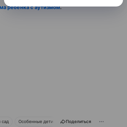
ама ребенка с аутизмом
.
 сад
Особенные дети
Поделиться