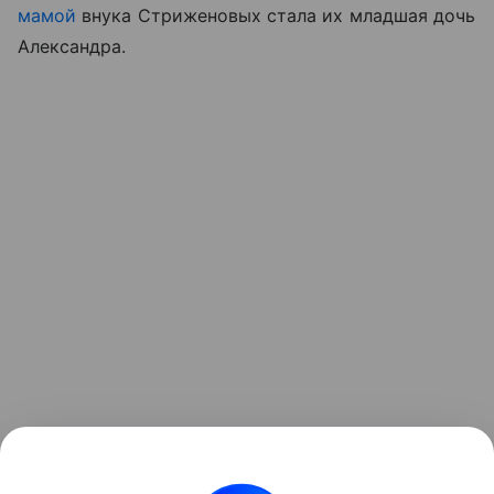
мамой
внука Стриженовых стала их младшая дочь
Александра.