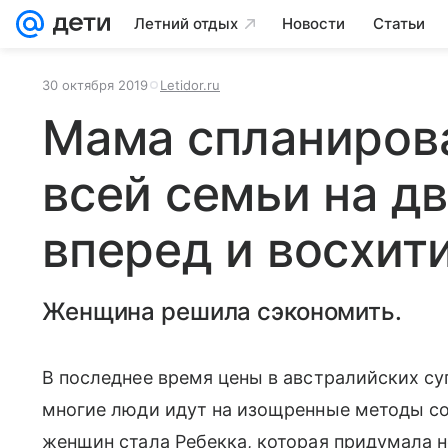
Летний отдых
Новости
Статьи
30 октября 2019
Letidor.ru
Мама спланиров
всей семьи на д
вперед и восхит
Женщина решила сэкономить.
В последнее время цены в австралийских с
многие люди идут на изощренные методы сох
женщин стала Ребекка, которая придумала н