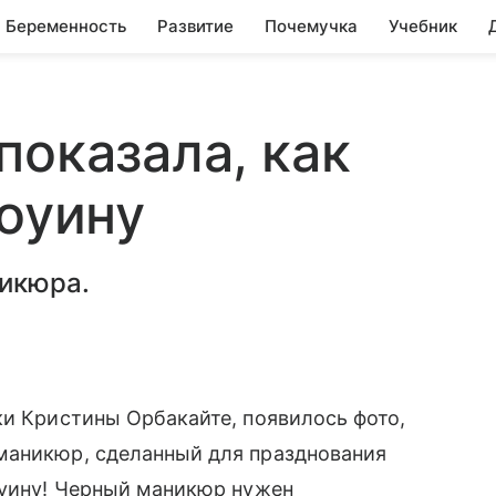
Беременность
Развитие
Почемучка
Учебник
показала, как
лоуину
никюра.
ки Кристины Орбакайте, появилось фото,
маникюр, сделанный для празднования
оуину! Черный маникюр нужен