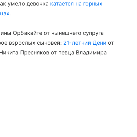
как умело девочка
катается на горных
нцах
.
ины Орбакайте от нынешнего супруга
ое взрослых сыновей:
21-летний Дени
от
̆ Никита Пресняков от певца Владимира