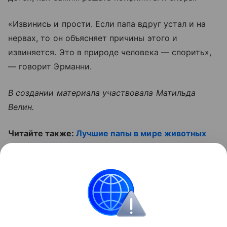
«Извинись и прости. Если папа вдруг устал и на
нервах, то он объясняет причины этого и
извиняется. Это в природе человека — спорить»,
— говорит Эрманни.
В создании материала участвовала Матильда
Велин.
Читайте также:
Лучшие папы в мире животных
(фото)
Контент недоступен
Отцовство