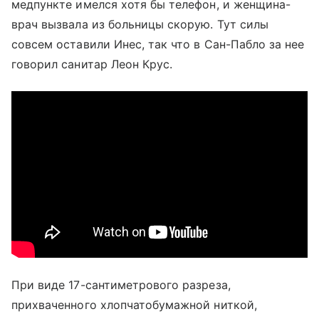
медпункте имелся хотя бы телефон, и женщина-
врач вызвала из больницы скорую. Тут силы
совсем оставили Инес, так что в Сан-Пабло за нее
говорил санитар Леон Крус.
При виде 17-сантиметрового разреза,
прихваченного хлопчатобумажной ниткой,