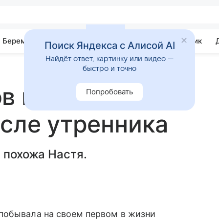
Беременность
Развитие
Почемучка
Учебник
Поиск Яндекса с Алисой AI
Найдёт ответ, картинку или видео —
быстро и точно
в показали
Попробовать
осле утренника
 похожа Настя.
побывала на своем первом в жизни