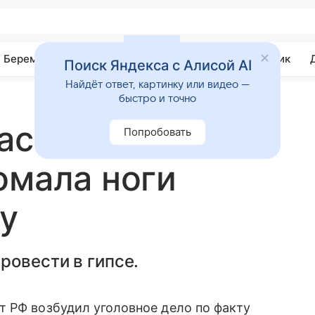
Беременность
Развитие
Почемучка
Учебник
Поиск Яндекса с Алисой AI
Найдёт ответ, картинку или видео —
быстро и точно
ассажистка во
Попробовать
омала ноги
у
ровести в гипсе.
т РФ возбудил уголовное дело по факту