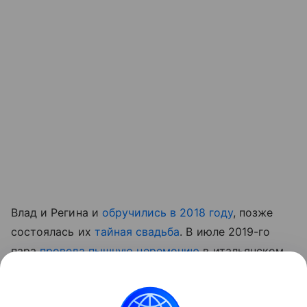
Влад и Регина и
обручились в 2018 году
, позже
состоялась их
тайная свадьба
. В июле 2019-го
пара
провела пышную церемонию
в итальянском
курортном городе Сорренто.
Читайте также:
Как оформить детский день