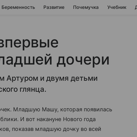
Беременность
Развитие
Почемучка
Учебник
 впервые
младшей дочери
ом Артуром и двумя детьми
кого глянца.
очек. Младшую Машу, которая появилась
ублики. И вот накануне Нового года
ов, показав младшую дочку во всей