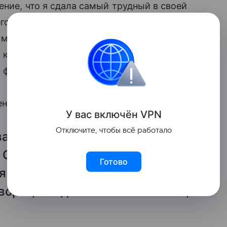
ие, что я сдала самый трудный в своей
о боится, Ариаша не сидит спокойно,
 может фотографироваться. В итоге мне
 а как дети и муж себя ощущают —
ю фотосессию Хилькевич.
нению, похожа Маша:
У вас включ
ён
V
P
N
Отключите, чтобы всё работало
валой Ариаши и годовалой
 Сейчас Арианна все больше
Готово
я это вижу. Хотя наши друзья
ворят, что дочь похожа на меня,