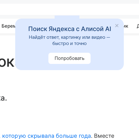
Беременность
Развитие
Почемучка
Учебник
Поиск Яндекса с Алисой AI
Найдёт ответ, картинку или видео —
быстро и точно
оказала лицо
Попробовать
а.
, которую скрывала больше года
. Вместе