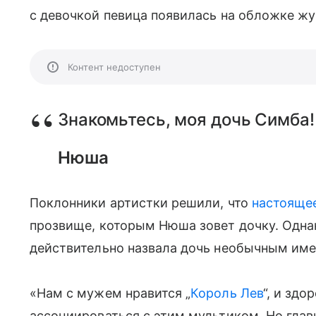
с девочкой певица появилась на обложке жур
Контент недоступен
Знакомьтесь, моя дочь Симба!
Нюша
Поклонники артистки решили, что
настояще
прозвище, которым Нюша зовет дочку. Однак
действительно назвала дочь необычным име
«Нам с мужем нравится „
Король Лев
“, и здо
ассоциироваться с этим мультиком. Но главн