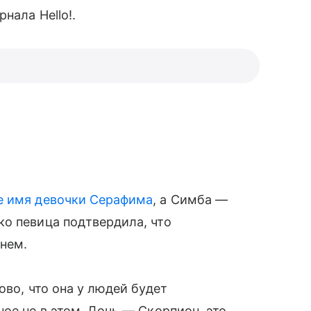
нала Hello!.
е имя девочки Серафима
, а Симба —
о певица подтвердила, что
нем.
рово, что она у людей будет
ое не в этом. Дочь — Скорпион, это