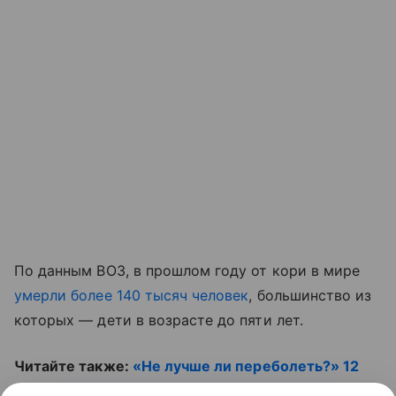
По данным ВОЗ, в прошлом году от кори в мире
умерли более 140 тысяч человек
, большинство из
которых — дети в возрасте до пяти лет.
Читайте также:
«Не лучше ли переболеть?» 12
вопросов врачу о кори
.