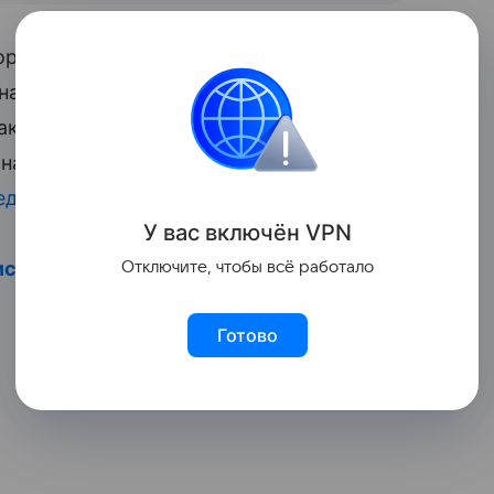
торгана —
родился 18 ноября 2016 года
.
начале марта, а
развелись в июне 2019-
как не повлияет на совместное
а, есть двое взрослых детей от
единственный ребенок
.
У вас включ
ён
V
P
N
исят от гаджетов: как растут дети в
Отключите, чтобы всё работало
Готово