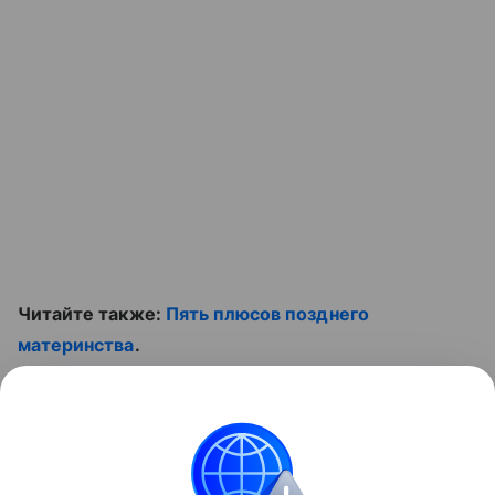
Читайте также:
Пять плюсов позднего
материнства
.
Не пропустите видео.
Контент недоступен