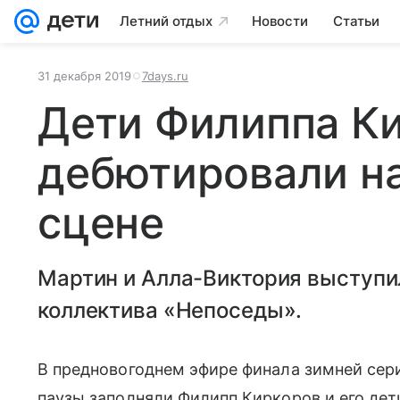
Летний отдых
Новости
Статьи
31 декабря 2019
7days.ru
Дети Филиппа К
дебютировали н
сцене
Мартин и Алла-Виктория выступи
коллектива «Непоседы».
В предновогоднем эфире финала зимней сери
паузы заполняли Филипп Киркоров и его дет