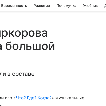
Беременность
Развитие
Почемучка
Учебник
иркорова
а большой
ли в составе
и игр «
Что? Где? Когда?
» музыкальные
и.