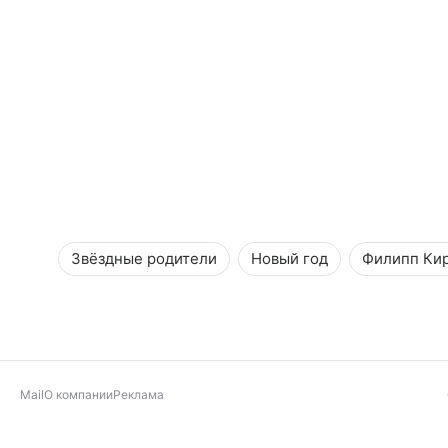
Звёздные родители
Новый год
Филипп Ки
Mail
О компании
Реклама