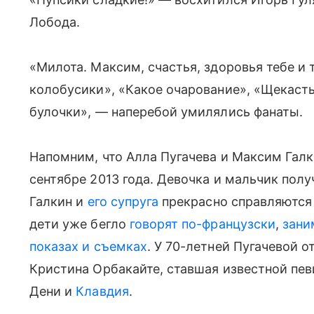
Лобода.
«Милота. Максим, счастья, здоровья тебе и т
колобусики», «Какое очарование», «Щекасты
булочки», — наперебой умилялись фанаты.
Напомним, что Алла Пугачева и Максим Гал
сентябре 2013 года. Девочка и мальчик пол
Галкин и
его супруга
прекрасно справляются
дети уже бегло
говорят по-французски
,
зани
показах и съемках
. У 70-летней Пугачевой
Кристина Орбакайте, ставшая известной певи
Дени и
Клавдия
.