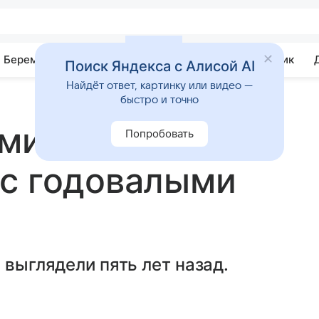
Беременность
Развитие
Почемучка
Учебник
Поиск Яндекса с Алисой AI
Найдёт ответ, картинку или видео —
быстро и точно
милил сеть
Попробовать
 с годовалыми
 выглядели пять лет назад.