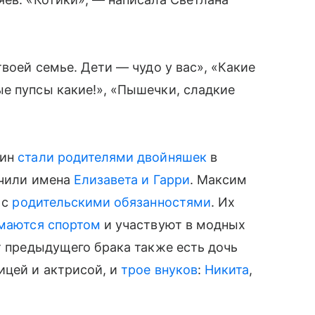
воей семье. Дети — чудо у вас», «Какие
е пупсы какие!», «Пышечки, сладкие
кин
стали родителями двойняшек
в
учили имена
Елизавета и Гарри
. Максим
 с
родительскими обязанностями
. Их
маются спортом
и участвуют в модных
 от предыдущего брака также есть дочь
цей и актрисой, и
трое внуков
:
Никита
,