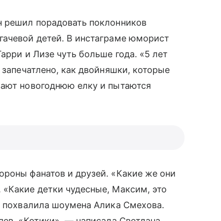
н решил порадовать поклонников
ачевой детей. В инстаграме юморист
арри и Лизе чуть больше года. «5 лет
 запечатлено, как двойняшки, которые
вают новогоднюю елку и пытаются
роны фанатов и друзей. «Какие же они
 «Какие детки чудесные, Максим, это
 — похвалила шоумена Алика Смехова.
яев. «Котики», — написала Светлана