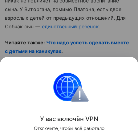
никак не повлияет на совместное воспитание
сына. У Виторгана, помимо Платона, есть двое
взрослых детей от предыдущих отношений. Для
Собчак сын —
единственный ребенок
.
Читайте также:
Что надо успеть сделать вместе
с детьми на каникулах
.
И смотрите наши увлекательные ролики:
Контент недоступен
Отдых
Звёздные родители
Спорт
Зима
У вас включ
ён
V
P
N
Поделиться
Отключите, чтобы всё работало