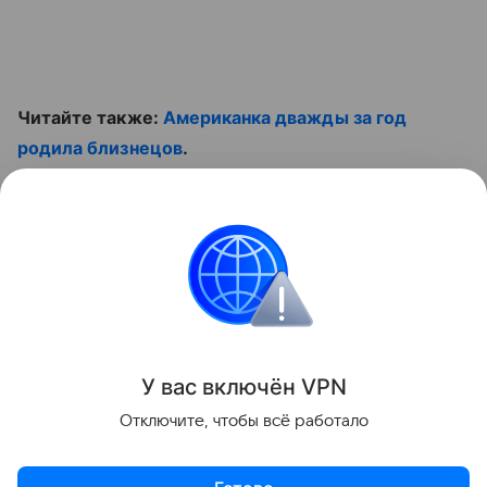
Читайте также:
Американка дважды за год
родила близнецов
.
Смотрите наши видео
Контент недоступен
Всё о родах
У вас включ
ён
V
P
N
Поделиться
Отключите, чтобы всё работало