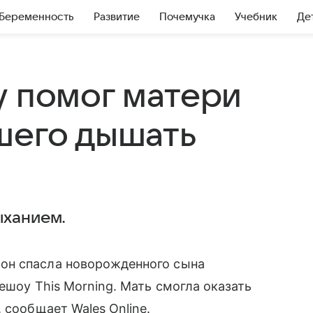
Беременность
Развитие
Почемучка
Учебник
Де
у помог матери
шего дышать
ыханием.
он спасла новорожденного сына
ешоу This Morning. Мать смогла оказать
 сообщает Wales Online.