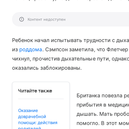
Контент недоступен
Ребенок начал испытывать трудности с дых
из
роддома
. Сэмпсон заметила, что Флетче
чихнул, прочистив дыхательные пути, однако
оказались заблокированы.
Читайте также
Британка повезла ре
прибытия в медици
Оказание
дышать. Мать пробов
доврачебной
помощи: действия
помогло. В этот мо
родителей